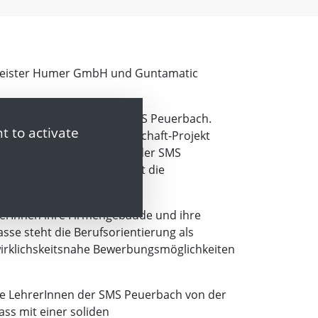
umeister Humer GmbH und Guntamatic
 für die 1a bzw. 1s der SMS Peuerbach.
t to activate
von diesem Schule & Wirtschaft-Projekt
ftemangels, die Initiative der SMS
hrungen sammeln, damit ist die
erInnen ihre Firmengebäude und ihre
sse steht die Berufsorientierung als
irklichskeitsnahe Bewerbungsmöglichkeiten
die LehrerInnen der SMS Peuerbach von der
ass mit einer soliden