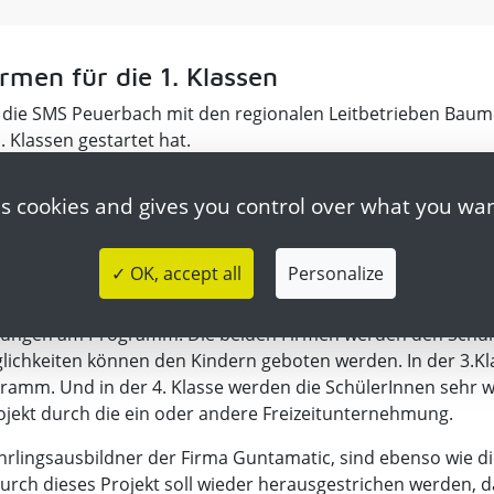
rmen für die 1. Klassen
 die SMS Peuerbach mit den regionalen Leitbetrieben Ba
Klassen gestartet hat.
ik übernehmen für die Dauer von 4 Jahren die Patenschaft
es cookies and gives you control over what you wan
hnung vereinbart. Hans Moser von der WKO Grieskirchen ist 
tergrund des immer akuter werdenden Lehrlings- und Fachkrä
üler*innen können hier bereits sehr frühzeitig Berufserfa
✓ OK, accept all
Personalize
ruf zu wählen, sehr groß.
ndungen am Programm. Die beiden Firmen werden den Schül
lichkeiten können den Kindern geboten werden. In der 3.Kla
mm. Und in der 4. Klasse werden die SchülerInnen sehr w
ekt durch die ein oder andere Freizeitunternehmung.
ehrlingsausbildner der Firma Guntamatic, sind ebenso wie 
Durch dieses Projekt soll wieder herausgestrichen werden, d