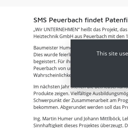
SMS Peuerbach findet Patenfi
„Wir UNTERNEHMEN“ heißt das Projekt, das
Heiztechnik GmbH aus Peuerbach mit den 1. 
Baumeister Humer und Guntamatic Heiztechn
This site us
Dies wurde feierlich mit Vertragsunterzeic
begeistert. Für ihn ist gerade vor dem Hin
Peuerbach von unschätzbarem Wert. Die Sch
Wahrscheinlichkeit, später den richtigen Be
Im nächsten Jahr stehen die Betriebserku
Produkte zeigen. Vielfältige Ausbildungsmög
Schwerpunkt der Zusammenarbeit am Progra
bekommen. Abgerundet werden soll das Proj
Ing. Martin Humer und Johann Mittlböck, L
Sinnhaftigkeit dieses Projektes überzeugt. 