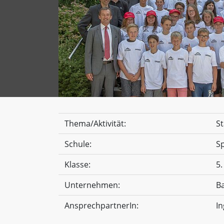
Thema/Aktivität:
St
Schule:
Sp
Klasse:
5.
Unternehmen:
B
AnsprechpartnerIn:
In