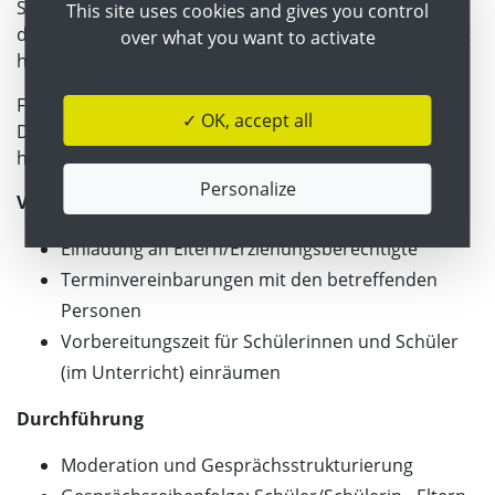
Schülerinnen und Schüler einen guten Rückblick
This site uses cookies and gives you control
darüber, wie sie sich in den letzten Monaten verändert
over what you want to activate
haben, was sie geschafft und gelernt haben.
Folgende Struktur kann bei der Vorbereitung,
✓ OK, accept all
Durchfürung und Nachbereitung des KEL-Gesprächs
hilfreich sein:
Personalize
Vorbereitung
Einladung an Eltern/Erziehungsberechtigte
Terminvereinbarungen mit den betreffenden
Personen
Vorbereitungszeit für Schülerinnen und Schüler
(im Unterricht) einräumen
Durchführung
Moderation und Gesprächsstrukturierung