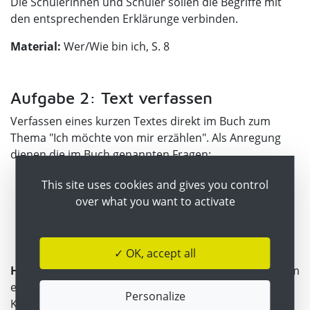
Die Schülerinnen und Schüler sollen die Begriffe mit
den entsprechenden Erklärunge verbinden.
Material:
Wer/Wie bin ich, S. 8
Aufgabe 2: Text verfassen
Verfassen eines kurzen Textes direkt im Buch zum
Thema "Ich möchte von mir erzählen". Als Anregung
dienen die im Buch genannten Fragen:
Wer ist mir wichtig?
This site uses cookies and gives you control
over what you want to activate
Worauf könnte ich nie im Leben verzichten?
Was möchte ich gerne sehen?
Wovon träume ich?
✓ OK, accept all
Hinweis:
Eignet sich als Hausübung. Da es sich hier um
einen persönlichen Text handelt, muss er nicht in der
Personalize
Klasse vorgelesen oder mit anderen Personen geteilt